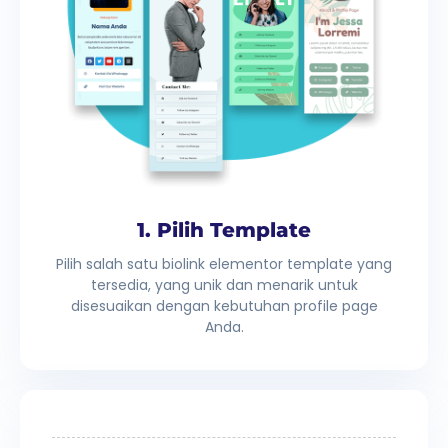
1. Pilih Template
Pilih salah satu biolink elementor template yang
tersedia, yang unik dan menarik untuk
disesuaikan dengan kebutuhan profile page
Anda.