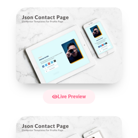
Live Preview