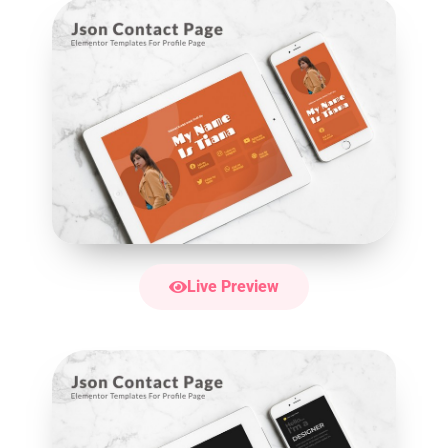
Live Preview