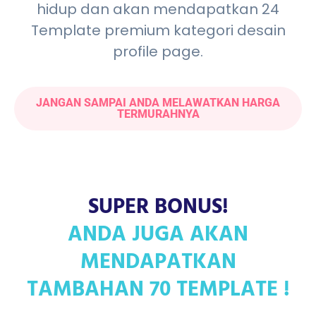
hidup dan akan mendapatkan 24
Template premium kategori desain
profile page.
JANGAN SAMPAI ANDA MELAWATKAN HARGA
TERMURAHNYA
SUPER BONUS!
ANDA JUGA AKAN
MENDAPATKAN
TAMBAHAN 70 TEMPLATE !