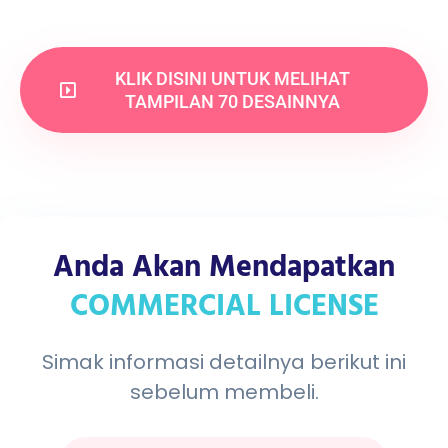
KLIK DISINI UNTUK MELIHAT
TAMPILAN 70 DESAINNYA
Anda Akan Mendapatkan
COMMERCIAL LICENSE
Simak informasi detailnya berikut ini
sebelum membeli.