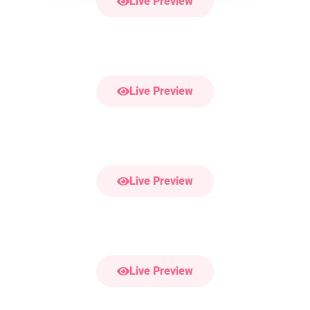
Live Preview
Live Preview
Live Preview
Live Preview