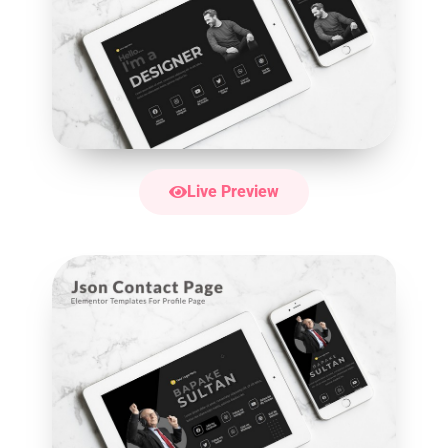
Live Preview