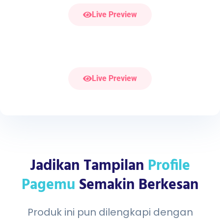
Live Preview
Live Preview
Jadikan Tampilan
Profile
Pagemu
Semakin Berkesan
Produk ini pun dilengkapi dengan