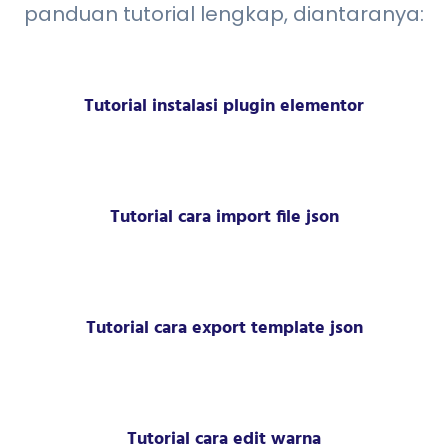
panduan tutorial lengkap, diantaranya:
Tutorial instalasi plugin elementor
Tutorial cara import file json
Tutorial cara export template json
Tutorial cara edit warna