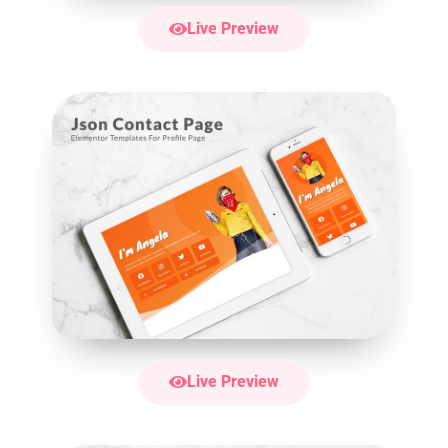
Live Preview
Live Preview