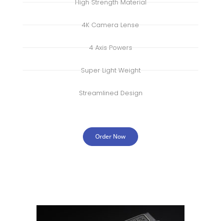
High Strength Material
4K Camera Lense
4 Axis Powers
Super Light Weight
Streamlined Design
Order Now