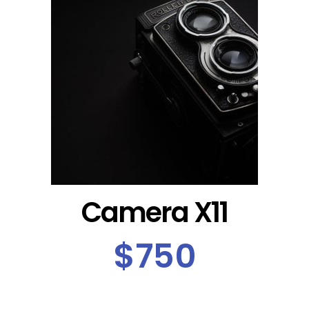
Camera X11
$750